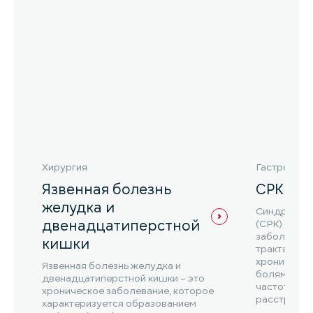
Хирургия
Гастроэнте
Язвенная болезнь
СРК
желудка и
Синдром р
двенадцатиперстной
(СРК) – эт
заболеван
кишки
тракта, кот
хроническ
Язвенная болезнь желудка и
болями в ж
двенадцатиперстной кишки – это
частоты ст
хроническое заболевание, которое
расстройст
характеризуется образованием
СРК ...