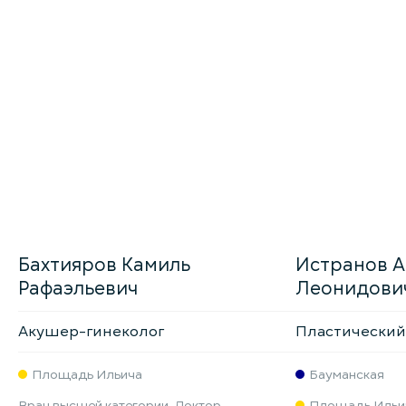
Бахтияров Камиль
Истранов 
Рафаэльевич
Леонидови
Акушер-гинеколог
Пластический
Площадь Ильича
Бауманская
Врач высшей категории. Доктор
Площадь Ильи