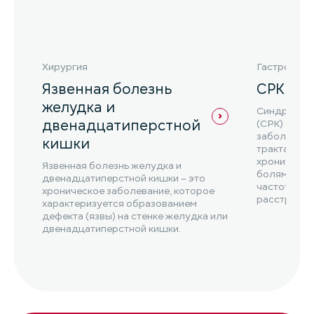
Хирургия
Гастроэнте
Язвенная болезнь
СРК
желудка и
Синдром р
двенадцатиперстной
(СРК) – эт
заболеван
кишки
тракта, кот
хроническ
Язвенная болезнь желудка и
болями в ж
двенадцатиперстной кишки – это
частоты ст
хроническое заболевание, которое
расстройст
характеризуется образованием
СРК ...
дефекта (язвы) на стенке желудка или
двенадцатиперстной кишки.