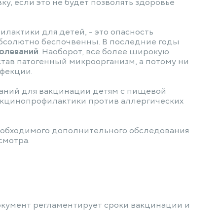
ку, если это не будет позволять здоровье
лактики для детей, - это опасность
абсолютно беспочвенны. В последние годы
болеваний
. Наоборот, все более широкую
тав патогенный микроорганизм, а потому ни
нфекции.
аний для вакцинации детям с пищевой
вакцинопрофилактики против аллергических
еобходимого дополнительного обследования
смотра.
окумент регламентирует сроки вакцинации и