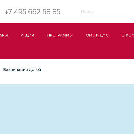
+7 495 662 58 85
АРЫ
АКЦИИ
ПРОГРАММЫ
ОМС И ДМС
О КО
Вакцинация детей