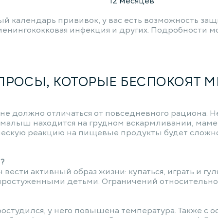
12 месяцев
й календарь прививок, у вас есть возможность защ
 менингококковая инфекция и других. Подробности 
ПРОСЫ, КОТОРЫЕ БЕСПОКОЯТ М
 должно отличаться от повседневного рациона. Не 
 малыш находится на грудном вскармливании, маме 
ческую реакцию на пищевые продукты будет сложно
й?
сти активный образ жизни: купаться, играть и гулят
 простуженными детьми. Ограничений относительно 
ростудился, у него повышена температура. Также с