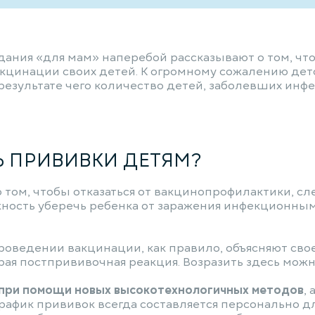
ния «для мам» наперебой рассказывают о том, что 
акцинации своих детей. К огромному сожалению де
результате чего количество детей, заболевших ин
Ь ПРИВИВКИ ДЕТЯМ?
том, чтобы отказаться от вакцинопрофилактики, сле
жность уберечь ребенка от заражения инфекционными
ведении вакцинации, как правило, объясняют свое п
трая постпрививочная реакция. Возразить здесь мож
 при помощи новых высокотехнологичных методов
,
рафик прививок всегда составляется персонально дл