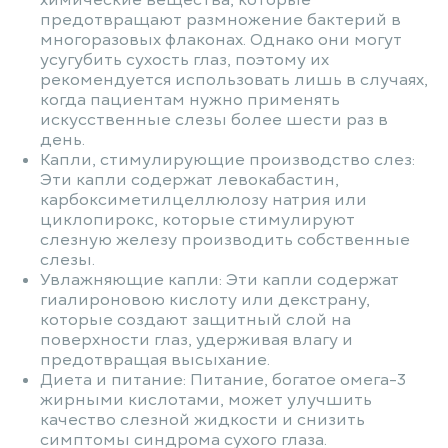
химические вещества, которые
предотвращают размножение бактерий в
многоразовых флаконах. Однако они могут
усугубить сухость глаз, поэтому их
рекомендуется использовать лишь в случаях,
когда пациентам нужно применять
искусственные слезы более шести раз в
день.
Капли, стимулирующие производство слез:
Эти капли содержат левокабастин,
карбоксиметилцеллюлозу натрия или
циклопирокс, которые стимулируют
слезную железу производить собственные
слезы.
Увлажняющие капли: Эти капли содержат
гиалироновою кислоту или декстрану,
которые создают защитный слой на
поверхности глаз, удерживая влагу и
предотвращая высыхание.
Диета и питание: Питание, богатое омега-3
жирными кислотами, может улучшить
качество слезной жидкости и снизить
симптомы синдрома сухого глаза.