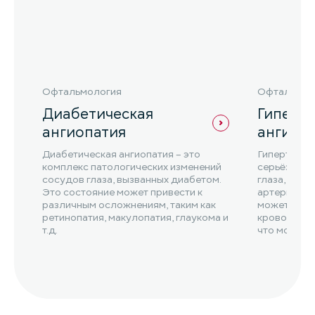
Офтальмология
Офтальмол
Диабетическая
Гиперт
ангиопатия
ангиоп
Диабетическая ангиопатия – это
Гипертониче
комплекс патологических изменений
серьёзное 
сосудов глаза, вызванных диабетом.
глаза, кото
Это состояние может привести к
артериальн
различным осложнениям, таким как
может прив
ретинопатия, макулопатия, глаукома и
кровоизлия
т.д.
что может п