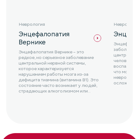
Неврология
Неврологи
Энцефалопатия
Энцефа
Вернике
Энцефаломи
заболевани
Энцефалопатия Вернике – это
центральну
редкое, но серьезное заболевание
человека. 
центральной нервной системы,
воспалением
которое характеризуется
что может 
нарушением работы мозга из-за
неврологич
дефицита тиамина (витамина B1). Это
осложнени
состояние часто возникает у людей,
страдающих алкоголизмом или
нарушениями...