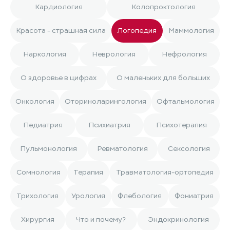
Кардиология
Колопроктология
Красота - страшная сила
Логопедия
Маммология
Наркология
Неврология
Нефрология
О здоровье в цифрах
О маленьких для больших
Онкология
Оториноларингология
Офтальмология
Педиатрия
Психиатрия
Психотерапия
Пульмонология
Ревматология
Сексология
Сомнология
Терапия
Травматология-ортопедия
Трихология
Урология
Флебология
Фониатрия
Хирургия
Что и почему?
Эндокринология