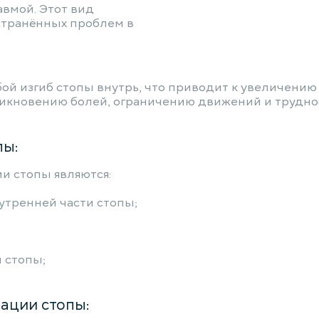
вмой. Этот вид
странённых проблем в
ой изгиб стопы внутрь, что приводит к увеличению
зникновению болей, ограничению движений и трудн
пы:
 стопы являются:
утренней части стопы;
 стопы;
ации стопы: