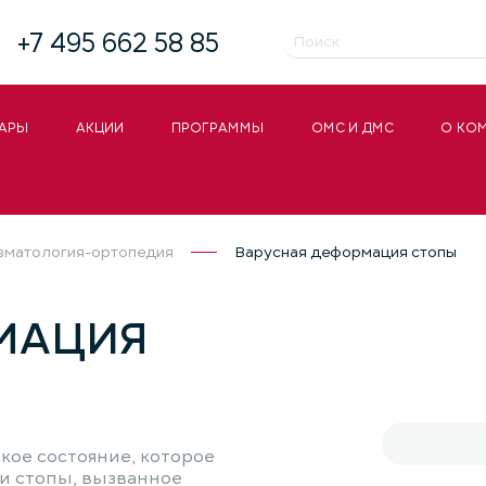
+7 495 662 58 85
АРЫ
АКЦИИ
ПРОГРАММЫ
ОМС И ДМС
О КО
вматология-ортопедия
Варусная деформация стопы
МАЦИЯ
кое состояние, которое
и стопы, вызванное