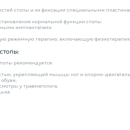
стей стопы и их фиксации специальными пластина
становления нормальной функции стопы.
льными имплантатами.
гую режимную терапию, включающую физиотерапию,
стопы:
топы рекомендуется:
остью, укрепляющей мышцы ног и опорно-двигатель
 обуви;
смотры у травматолога;
ыха.