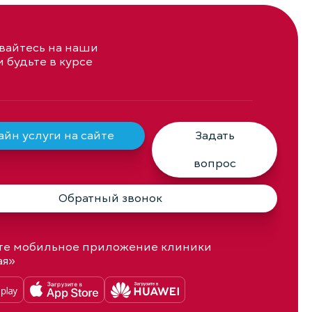
айтесь на наши
и будьте в курсе
йн услуги на сайте
Задать
вопрос
Обратный звонок
те мобильное приложение клиники
ая»