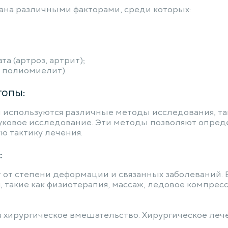
ана различными факторами, среди которых:
а (артроз, артрит);
 полиомиелит).
топы:
используются различные методы исследования, так
вуковое исследование. Эти методы позволяют опре
ю тактику лечения.
:
от степени деформации и связанных заболеваний. В
 такие как физиотерапия, массаж, ледовое компре
я хирургическое вмешательство. Хирургическое ле