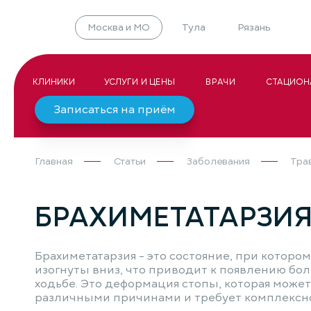
Москва и МО
Тула
Рязань
КЛИНИКИ
УСЛУГИ И ЦЕНЫ
ВРАЧИ
СТАЦИОН
Записаться на приём
Главная
Статьи
Заболевания
Тра
БРАХИМЕТАТАРЗИ
Брахиметатарзия - это состояние, при которо
изогнуты вниз, что приводит к появлению бо
ходьбе. Это деформация стопы, которая може
различными причинами и требует комплексно