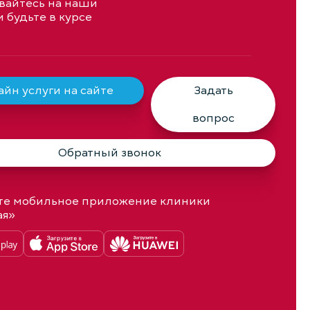
айтесь на наши
и будьте в курсе
йн услуги на сайте
Задать
вопрос
Обратный звонок
те мобильное приложение клиники
ая»