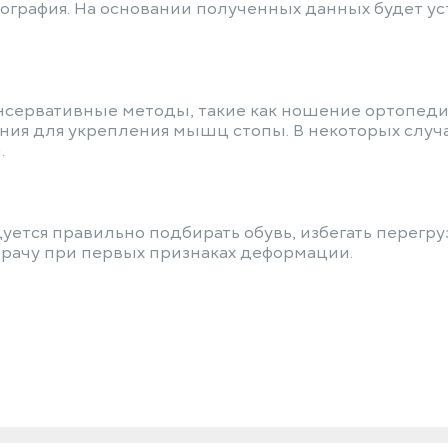
мография. На основании полученных данных будет у
нсервативные методы, такие как ношение ортопедич
ия для укрепления мышц стопы. В некоторых случа
.
ется правильно подбирать обувь, избегать перегр
врачу при первых признаках деформации.