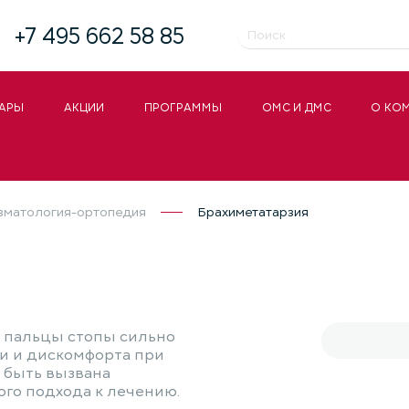
+7 495 662 58 85
АРЫ
АКЦИИ
ПРОГРАММЫ
ОМС И ДМС
О КО
вматология-ортопедия
Брахиметатарзия
Я
м пальцы стопы сильно
ли и дискомфорта при
т быть вызвана
го подхода к лечению.