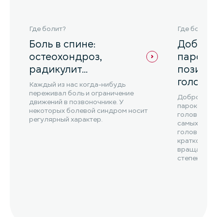
Где болит?
Где болит?
Боль в спине:
Доброк
остеохондроз,
парокс
радикулит…
позици
голово
Каждый из нас когда-нибудь
переживал боль и ограничение
Доброкаче
движений в позвоночнике. У
пароксизма
некоторых болевой синдром носит
головокруж
регулярный характер.
самых част
головокруж
кратковрем
вращательн
степени вы
движении...