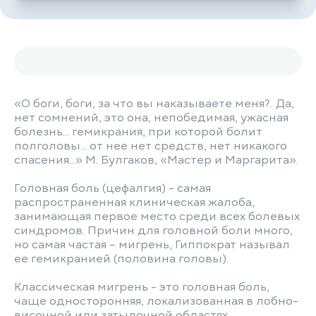
«О боги, боги, за что вы наказываете меня?.. Да,
нет сомнений, это она, непобедимая, ужасная
болезнь... гемикрания, при которой болит
полголовы... от нее нет средств, нет никакого
спасения...» М. Булгаков, «Мастер и Маргарита».
Головная боль (цефалгия) - самая
распространенная клиническая жалоба,
занимающая первое место среди всех болевых
синдромов. Причин для головной боли много,
но самая частая – мигрень, Гиппократ называл
ее гемикранией (половина головы).
Классическая мигрень - это головная боль,
чаще односторонняя, локализованная в лобно-
височной или затылочной областях,