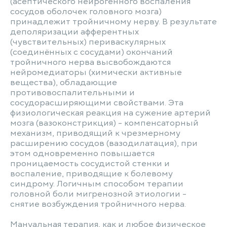
(асептического нейрогенного воспаления
сосудов оболочек головного мозга)
принадлежит тройничному нерву. В результате
деполяризации афферентных
(чувствительных) периваскулярных
(соединённых с сосудами) окончаний
тройничного нерва высвобождаются
нейромедиаторы (химически активные
вещества), обладающие
противовоспалительными и
сосудорасширяющими свойствами. Эта
физиологическая реакция на сужение артерий
мозга (вазоконстрикция) - компенсаторный
механизм, приводящий к чрезмерному
расширению сосудов (вазодилатация), при
этом одновременно повышается
проницаемость сосудистой стенки и
воспаление, приводящие к болевому
синдрому. Логичным способом терапии
головной боли мигренозной этиологии -
снятие возбуждения тройничного нерва.
Мануальная терапия, как и любое физическое