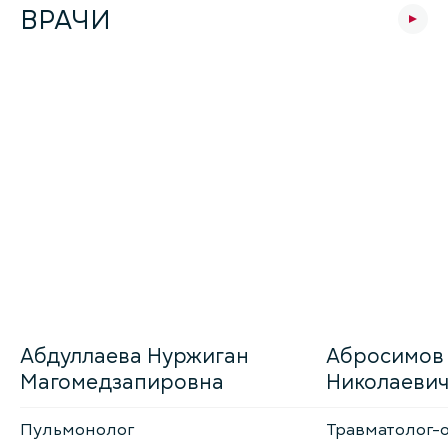
ВРАЧИ
Абдуллаева Нуржиган
Абросимов
Магомедзапировна
Николаеви
Пульмонолог
Травматолог-