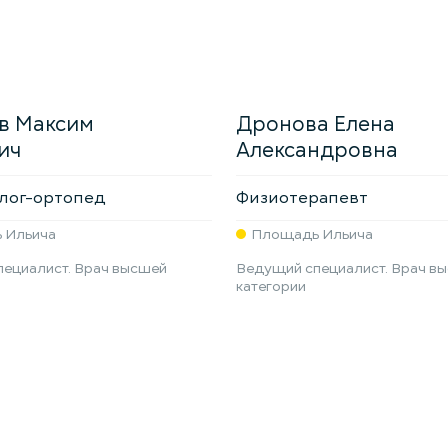
в Максим
Дронова Елена
ич
Александровна
лог-ортопед
Физиотерапевт
 Ильича
Площадь Ильича
ециалист. Врач высшей
Ведущий специалист. Врач в
категории