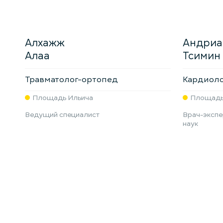
Алхажж
Андриа
Алаа
Тсимин
Травматолог-ортопед
Кардиоло
Площадь Ильича
Площадь
Ведущий специалист
Врач-экспе
наук