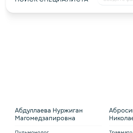
Абдуллаева Нуржиган
Аброси
Магомедзапировна
Никола
Пульмонолог
Травмато