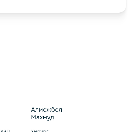
Алмежбел
Махмуд
 УЗД
Хирург