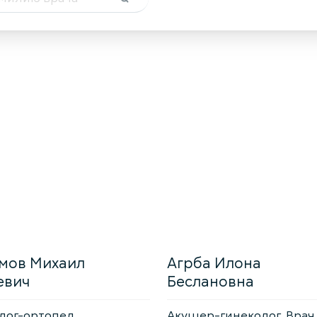
мов Михаил
Агрба Илона
евич
Беслановна
лог-ортопед
Акушер-гинеколог, Врач