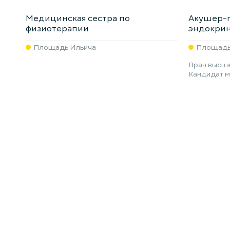
Медицинская сестра по
Акушер-г
физиотерапии
эндокри
Площадь Ильича
Площадь
Врач высше
Кандидат м