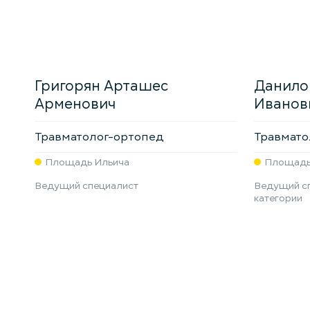
Григорян Арташес
Данило
Арменович
Иванов
Травматолог-ортопед
Травмато
Площадь Ильича
Площадь
Ведущий специалист
Ведущий сп
категории