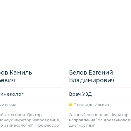
ров Камиль
Белов Евгений
ьевич
Владимирович
инеколог
Врач УЗД
 Ильича
Площадь Ильича
й категории. Доктор
Главный специалист. Куратор
х наук. Куратор направления
направления "Ультразвуковая
о и гинекология". Профессор
диагностика"