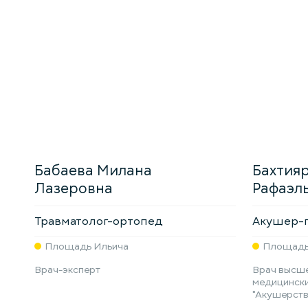
Бабаева Милана
Бахтия
Лазеровна
Рафаэл
Травматолог-ортопед
Акушер-г
Площадь Ильича
Площадь
Врач-эксперт
Врач высше
медицински
"Акушерств