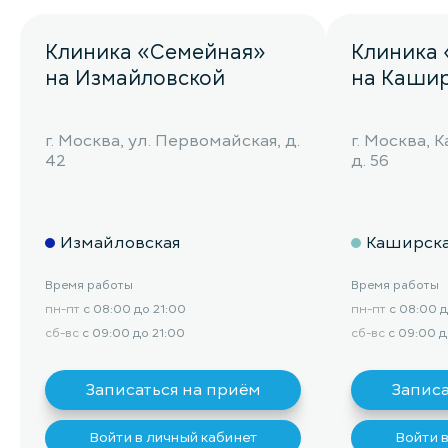
Клиника «Семейная»
Клиника
на Измайловской
на Каши
г. Москва, ул. Первомайская, д.
г. Москва,
42
д. 56
Измайловская
Каширск
Время работы
Время работы
пн-пт
с 08:00 до 21:00
пн-пт
с 08:00 д
сб-вс
с 09:00 до 21:00
сб-вс
с 09:00 д
Записаться на приём
Записа
Войти в личный кабинет
Войти 