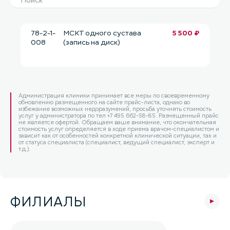
78-2-1-
МСКТ одного сустава
5 500 ₽
008
(запись на диск)
Администрация клиники принимает все меры по своевременному
обновлению размещенного на сайте прайс-листа, однако во
избежание возможных недоразумений, просьба уточнять стоимость
услуг у администратора по тел +7 495 662-58-85. Размещенный прайс
не является офертой. Обращаем ваше внимание, что окончательная
стоимость услуг определяется в ходе приема врачом-специалистом и
зависит как от особенностей конкретной клинической ситуации, так и
от статуса специалиста (специалист, ведущий специалист, эксперт и
т.д.).
ФИЛИАЛЫ