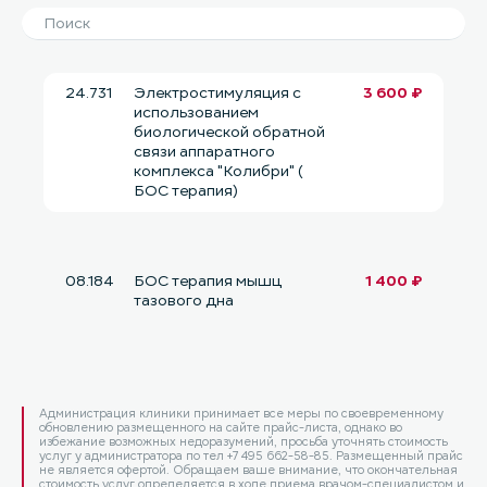
24.731
Электростимуляция с
3 600 ₽
использованием
биологической обратной
связи аппаратного
комплекса "Колибри" (
БОС терапия)
08.184
БОС терапия мышц
1 400 ₽
тазового дна
Администрация клиники принимает все меры по своевременному
обновлению размещенного на сайте прайс-листа, однако во
избежание возможных недоразумений, просьба уточнять стоимость
услуг у администратора по тел +7 495 662-58-85. Размещенный прайс
не является офертой. Обращаем ваше внимание, что окончательная
стоимость услуг определяется в ходе приема врачом-специалистом и