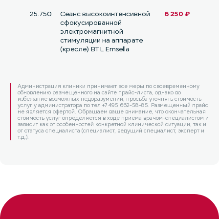
25.750
Сеанс высокоинтенсивной
6 250 ₽
сфокусированной
электромагнитной
стимуляции на аппарате
(кресле) BTL Emsella
Администрация клиники принимает все меры по своевременному
обновлению размещенного на сайте прайс-листа, однако во
избежание возможных недоразумений, просьба уточнять стоимость
услуг у администратора по тел +7 495 662-58-85. Размещенный прайс
не является офертой. Обращаем ваше внимание, что окончательная
стоимость услуг определяется в ходе приема врачом-специалистом и
зависит как от особенностей конкретной клинической ситуации, так и
от статуса специалиста (специалист, ведущий специалист, эксперт и
т.д.).