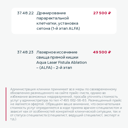
37.48.22
Дренирование
27 500 ₽
параректальной
клетчатки, установка
сетона (1-й этап ALFA)
37.48.23
Лазерное иссечение
49 500 ₽
свища прямой кишки
Aqua Laser Fistula Ablation
– (ALFA) - 2-й этап
Администрация клиники принимает все меры по своевременному
обновлению размещенного на сайте прайс-листа, однако во
избежание возможных недоразумений, просьба уточнять стоимость
услуг у администратора по тел +7 495 662-58-85. Размещенный прайс
не является офертой. Обращаем ваше внимание, что окончательная
стоимость услуг определяется в ходе приема врачом-специалистом и
зависит как от особенностей конкретной клинической ситуации, так и
от статуса специалиста (специалист, ведущий специалист, эксперт и
т.д.).