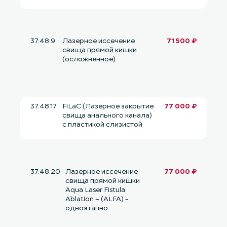
37.48.9
Лазерное иссечение
71 500 ₽
свища прямой кишки
(осложненное)
37.48.17
FiLaC (Лазерное закрытие
77 000 ₽
свища анального канала)
с пластикой слизистой
37.48.20
Лазерное иссечение
77 000 ₽
свища прямой кишки
Aqua Laser Fistula
Ablation – (ALFA) -
одноэтапно