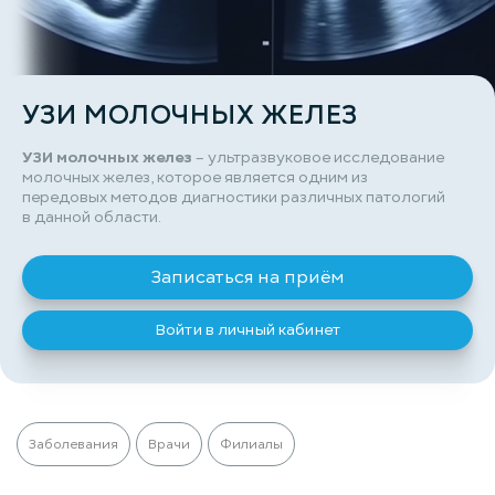
УЗИ МОЛОЧНЫХ ЖЕЛЕЗ
УЗИ молочных желез
– ультразвуковое исследование
молочных желез, которое является одним из
передовых методов диагностики различных патологий
в данной области.
Записаться на приём
Войти в личный кабинет
Заболевания
Врачи
Филиалы