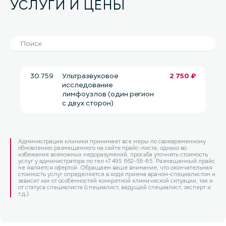
УСЛУГИ И ЦЕНЫ
30.759
Ультразвуковое
2 750 ₽
исследование
лимфоузлов (один регион
с двух сторон)
Администрация клиники принимает все меры по своевременному
обновлению размещенного на сайте прайс-листа, однако во
избежание возможных недоразумений, просьба уточнять стоимость
услуг у администратора по тел +7 495 662-58-85. Размещенный прайс
не является офертой. Обращаем ваше внимание, что окончательная
стоимость услуг определяется в ходе приема врачом-специалистом и
зависит как от особенностей конкретной клинической ситуации, так и
от статуса специалиста (специалист, ведущий специалист, эксперт и
т.д.).