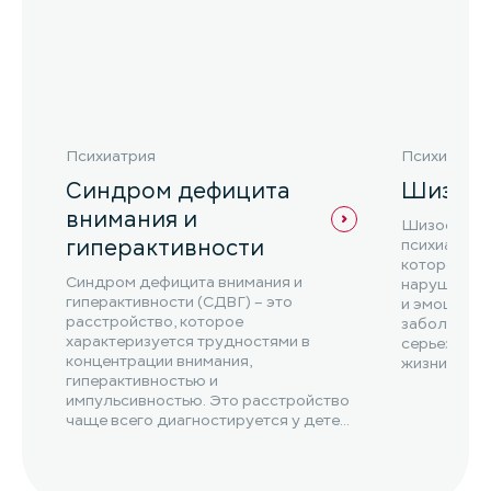
Психиатрия
Психиатрия
Синдром дефицита
Шизоф
внимания и
Шизофрения
гиперактивности
психиатрич
которое ха
Синдром дефицита внимания и
нарушениям
гиперактивности (СДВГ) – это
и эмоциона
расстройство, которое
заболевани
характеризуется трудностями в
серьезное 
концентрации внимания,
жизни чело
гиперактивностью и
функциониро
импульсивностью. Это расстройство
чаще всего диагностируется у детей,
но оно также может возникнуть...