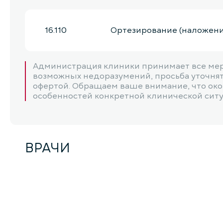
16.110
Ортезирование (наложени
Администрация клиники принимает все мер
16.111
Коррекция ортеза
возможных недоразумений, просьба уточнять
офертой. Обращаем ваше внимание, что окон
особенностей конкретной клинической ситуац
16.112
Наложение простого дина
ВРАЧИ
16.113
Наложение сложного дина
16.114
Кинезиотейпирование кист