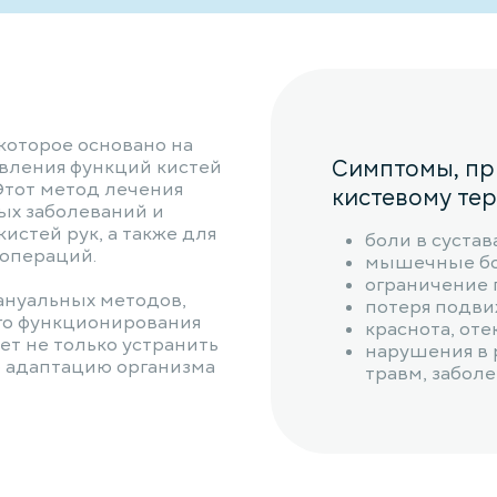
 которое основано на
Симптомы, при
вления функций кистей
Этот метод лечения
кистевому тер
ых заболеваний и
истей рук, а также для
боли в сустав
 операций.
мышечные бо
ограничение 
мануальных методов,
потеря подви
го функционирования
краснота, оте
ет не только устранить
нарушения в р
 адаптацию организма
травм, забол