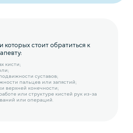
 которых стоит обратиться к
апевту:
ах кисти;
ли;
подвижности суставов;
жности пальцев или запястий;
ки верхней конечности;
аботе или структуре кистей рук из-за
еваний или операций.