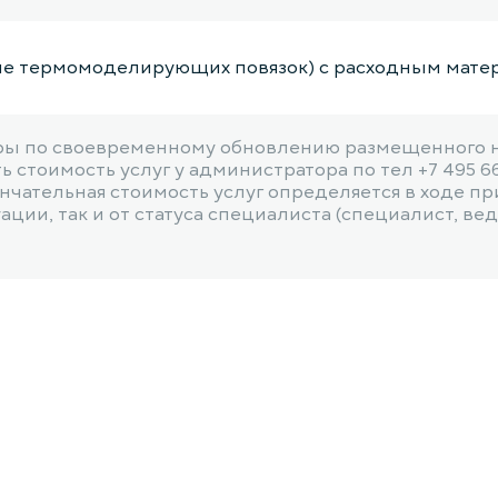
е термомоделирующих повязок) с расходным матери
ы по своевременному обновлению размещенного на
 стоимость услуг у администратора по тел +7 495 6
чательная стоимость услуг определяется в ходе пр
ии, так и от статуса специалиста (специалист, веду
мического ортеза с расходным материалом
мического ортеза с расходным материалом
и с расходным материалом, 1 категория