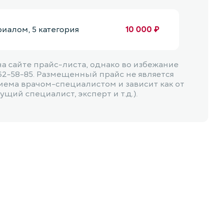
алом, 5 категория
10 000 ₽
 сайте прайс-листа, однако во избежание
1 900 ₽
62-58-85. Размещенный прайс не является
иема врачом-специалистом и зависит как от
щий специалист, эксперт и т.д.).
5 500 ₽
10 000 ₽
900 ₽