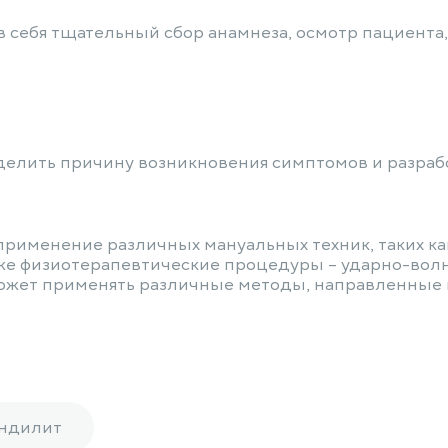
в себя тщательный сбор анамнеза, осмотр пациент
еделить причину возникновения симптомов и разраб
 применение различных мануальных техник, таких ка
же физиотерапевтические процедуры – ударно-волно
 может применять различные методы, направленные
ндилит