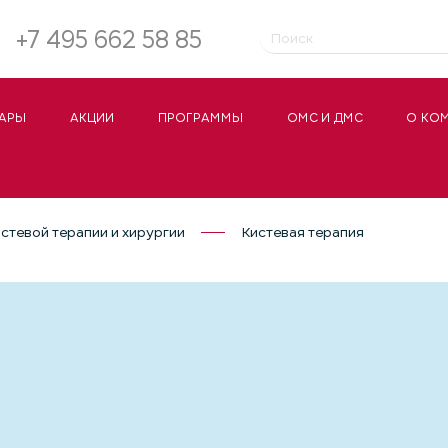
+7 495 662 58 85
АРЫ
АКЦИИ
ПРОГРАММЫ
ОМС И ДМС
О КО
стевой терапии и хирургии
Кистевая терапия