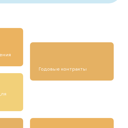
ения
Годовые контракты
для