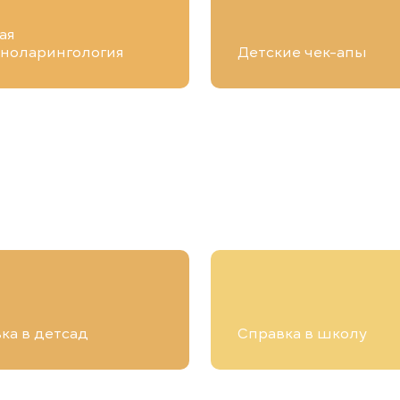
ая
ноларингология
Детские чек-апы
ка в детсад
Справка в школу