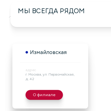
МЫ ВСЕГДА РЯДОМ
загрузка карты...
Измайловская
адрес
г. Москва, ул. Первомайская,
д. 42
О филиале