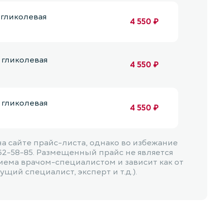
 гликолевая
4 550 ₽
 гликолевая
4 550 ₽
 гликолевая
4 550 ₽
25% салициловая
 сайте прайс-листа, однако во избежание
декольте, до 60
4 550 ₽
62-58-85. Размещенный прайс не является
иема врачом-специалистом и зависит как от
щий специалист, эксперт и т.д.).
S (14% салициловая
 резорцин), область
6 000 ₽