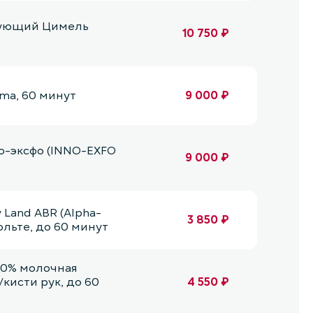
рующий Цимель
10 750 ₽
ma, 60 минут
9 000 ₽
о-эксфо (INNO-EXFO
9 000 ₽
Land ABR (Alpha-
3 850 ₽
кольте, до 60 минут
40% молочная
/кисти рук, до 60
4 550 ₽