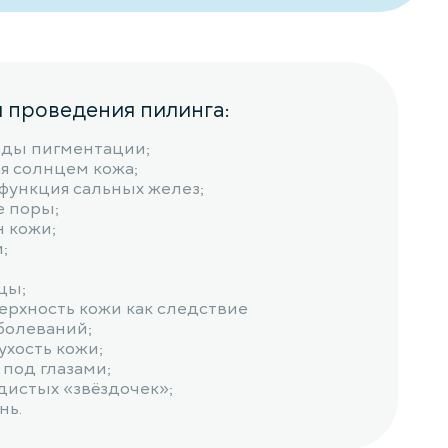
я проведения пилинга:
иды пигментации;
 солнцем кожа;
ункция сальных желез;
 поры;
 кожи;
;
цы;
ерхность кожи как следствие
болеваний;
хость кожи;
 под глазами;
дистых «звёздочек»;
нь.