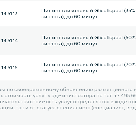
Пилинг гликолевый Glicolicpeel (35%
14.51.13
кислота), до 60 минут
Пилинг гликолевый Glicolicpeel (50%
14.51.14
кислота), до 60 минут
Пилинг гликолевый Glicolicpeel (70%
14.51.15
кислота), до 60 минут
Пилинг салициловый Salicylicpeel (
ы по своевременному обновлению размещенного на
14.51.16
кислота), 1 зона: область лица/шея/
 стоимость услуг у администратора по тел +7 495 6
минут
чательная стоимость услуг определяется в ходе пр
ии, так и от статуса специалиста (специалист, веду
Пилинг салициловый Salicylicpeel J
14.51.17
кислота, 10% молочная кислота, 14%
лица, до 60 минут