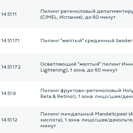
Пилинг ретиноловый депигменти
14.51.11
(CIMEL, Испания), до 60 минут
14.51.17.1
Пилинг "желтый" срединный Sesder
Осветляющий "желтый" пилинг Инн
14.51.17.2
Lightening), 1 зона, до 60 минут
Пилинг фруктово-ретиноловый Holy 
14.51.9
Beta & Retinol), 1 зона: лицо/шея/де
Пилинг миндальный Mandеlicpeel (
14.51.12
кислота), 1 зона: лицо/шея/декольте
минут