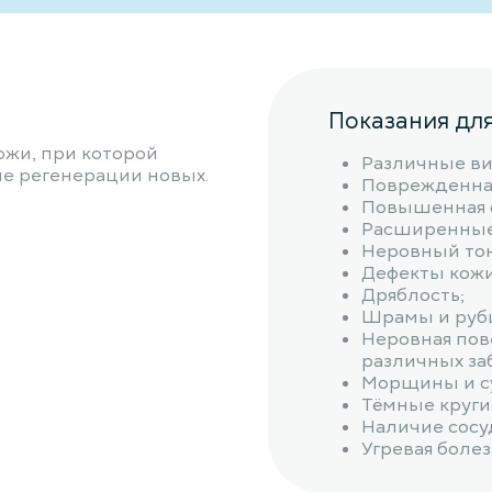
Показания дл
ожи, при которой
Различные в
е регенерации новых.
Поврежденная
Повышенная ф
Расширенные
Неровный тон
Дефекты кожи
Дряблость;
Шрамы и руб
Неровная пов
различных за
Морщины и су
Тёмные круги
Наличие сосу
Угревая болез