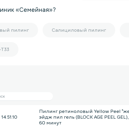
линик «Семейная»?
вый пилинг
Салициловый пилинг
-T33
Пилинг ретиноловый Yellow Peel "ж
14.51.10
эйдж пил гель (BLOCK AGE PEEL GEL),
60 минут