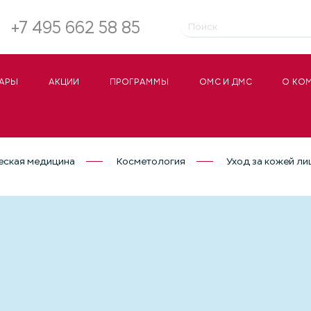
+7 495 662 58 85
АРЫ
АКЦИИ
ПРОГРАММЫ
ОМС И ДМС
О КО
еская медицина
Косметология
Уход за кожей ли