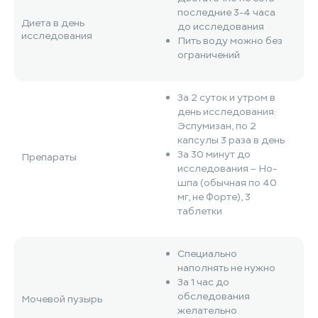
последние 3-4 часа
Диета в день
до исследования
исследования
Пить воду можно без
ограничений
За 2 суток и утром в
день исследования:
Эспумизан, по 2
капсулы 3 раза в день
За 30 минут до
Препараты
исследования – Но-
шпа (обычная по 40
мг, не Форте), 3
таблетки
Специально
наполнять не нужно
За 1 час до
обследования
Мочевой пузырь
желательно