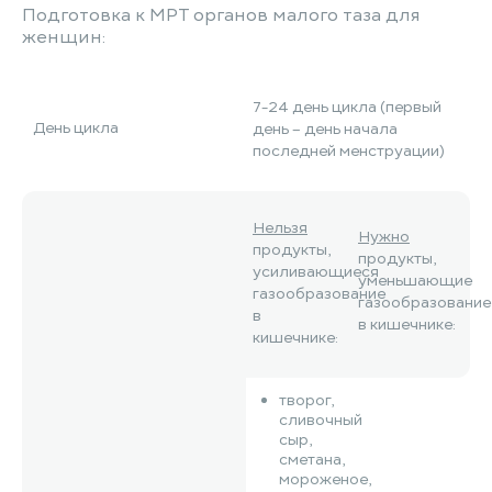
Подготовка к МРТ органов малого таза для
женщин:
7-24 день цикла (первый
День цикла
день – день начала
последней менструации)
Нельзя
Нужно
продукты,
продукты,
усиливающиеся
уменьшающие
газообразование
газообразование
в
в кишечнике:
кишечнике:
творог,
сливочный
сыр,
сметана,
мороженое,