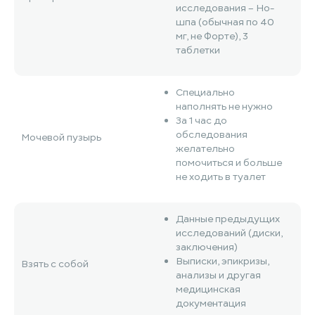
исследования – Но-
шпа (обычная по 40
мг, не Форте), 3
таблетки
Специально
наполнять не нужно
За 1 час до
обследования
Мочевой пузырь
желательно
помочиться и больше
не ходить в туалет
Данные предыдущих
исследований (диски,
заключения)
Выписки, эпикризы,
Взять с собой
анализы и другая
медицинская
документация