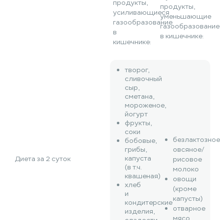
продукты,
продукты,
усиливающиеся
уменьшающие
газообразование
газообразование
в
в кишечнике:
кишечнике:
творог,
сливочный
сыр,
сметана,
мороженое,
йогурт
фрукты,
соки
безлактозное
бобовые,
грибы,
овсяное/
капуста
Диета за 2 суток
рисовое
(в т.ч.
молоко
квашеная)
овощи
хлеб
(кроме
и
капусты)
кондитерские
отварное
изделия,
мясо,