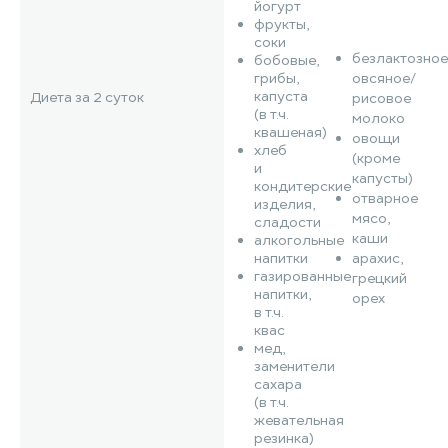
йогурт
фрукты,
соки
безлактозное
бобовые,
грибы,
овсяное/
капуста
Диета за 2 суток
рисовое
(в т.ч.
молоко
квашеная)
овощи
хлеб
(кроме
и
капусты)
кондитерские
отварное
изделия,
мясо,
сладости
каши
алкогольные
напитки
арахис,
газированные
грецкий
напитки,
орех
в т.ч.
квас
мед,
заменители
сахара
(в т.ч.
жевательная
резинка)