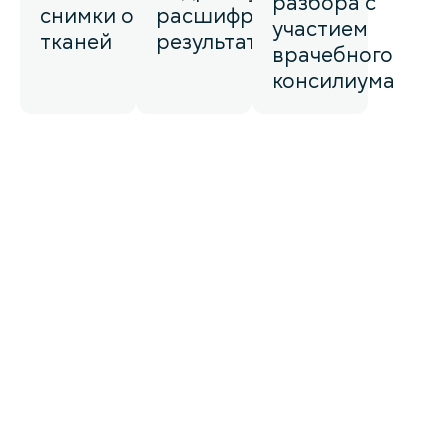
разбора с
снимки органов и
расшифровку
участием
тканей
результатов
врачебного
консилиума