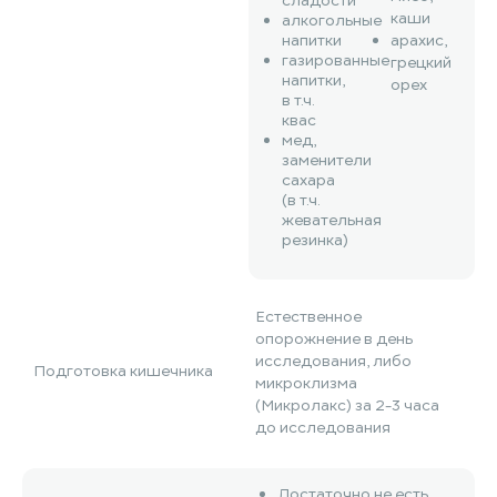
сладости
каши
алкогольные
напитки
арахис,
газированные
грецкий
напитки,
орех
в т.ч.
квас
мед,
заменители
сахара
(в т.ч.
жевательная
резинка)
Естественное
опорожнение в день
исследования, либо
Подготовка кишечника
микроклизма
(Микролакс) за 2-3 часа
до исследования
Достаточно не есть