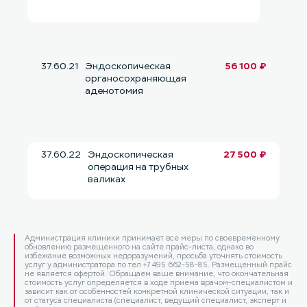
37.60.21
Эндоскопическая
56 100 ₽
органосохраняющая
аденотомия
37.60.22
Эндоскопическая
27 500 ₽
операция на трубных
валиках
Администрация клиники принимает все меры по своевременному
обновлению размещенного на сайте прайс-листа, однако во
избежание возможных недоразумений, просьба уточнять стоимость
услуг у администратора по тел +7 495 662-58-85. Размещенный прайс
не является офертой. Обращаем ваше внимание, что окончательная
стоимость услуг определяется в ходе приема врачом-специалистом и
зависит как от особенностей конкретной клинической ситуации, так и
от статуса специалиста (специалист, ведущий специалист, эксперт и