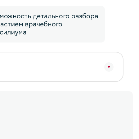
можность детального разбора
частием врачебного
нсилиума