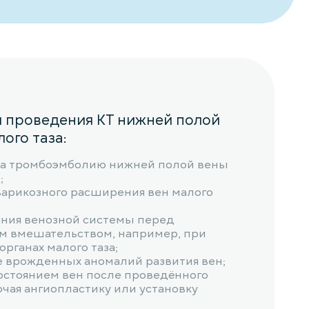
я проведения КТ нижней полой
лого таза:
на тромбоэмболию нижней полой вены
;
варикозного расширения вен малого
яния венозной системы перед
м вмешательством, например, при
органах малого таза;
 врожденных аномалий развития вен;
состоянием вен после проведённого
ючая ангиопластику или установку