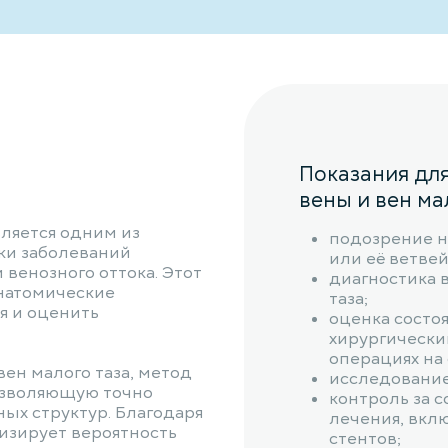
Показания дл
вены и вен ма
вляется одним из
подозрение 
ки заболеваний
или её ветвей
венозного оттока. Этот
диагностика 
анатомические
таза;
я и оценить
оценка состо
хирургически
операциях на 
ен малого таза, метод
исследование
озволяющую точно
контроль за 
ых структур. Благодаря
лечения, вкл
изирует вероятность
стентов;