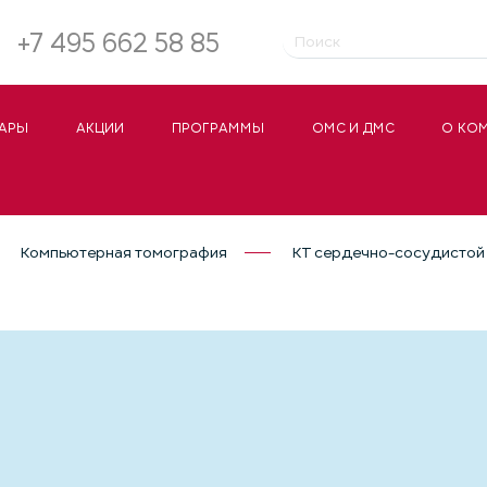
+7 495 662 58 85
АРЫ
АКЦИИ
ПРОГРАММЫ
ОМС И ДМС
О КО
Компьютерная томография
КТ сердечно-сосудистой 