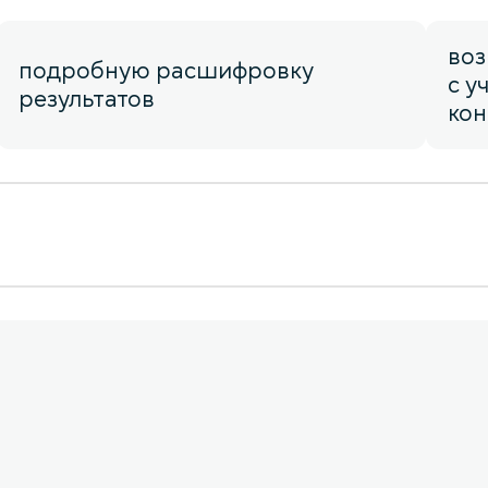
воз
подробную расшифровку
с у
результатов
ко