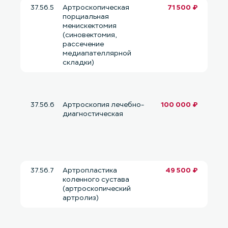
37.56.5
Артроскопическая
71 500 ₽
порциальная
менискектомия
(синовектомия,
рассечение
медиапателлярной
складки)
37.56.6
Артроскопия лечебно-
100 000 ₽
диагностическая
37.56.7
Артропластика
49 500 ₽
коленного сустава
(артроскопический
артролиз)