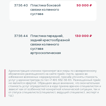
37.56.40
Пластика боковой
50 000 ₽
связки коленного
сустава
37.56.44
Пластика передней,
130 000 ₽
задней крестообразной
связки коленного
сустава
артроскопическая
Администрация клиники принимает все меры по своевременному
обновлению размещенного на сайте прайс-листа, однако во
избежание возможных недоразумений, просьба уточнять стоимость
услуг у администратора по тел +7 495 662-58-85. Размещенный прайс
не является офертой. Обращаем ваше внимание, что окончательная
стоимость услуг определяется в ходе приема врачом-специалистом и
зависит как от особенностей конкретной клинической ситуации, так и
от статуса специалиста (специалист, ведущий специалист, эксперт и
т.д.).