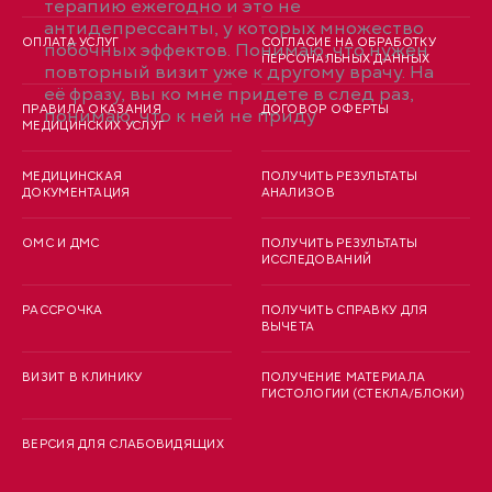
терапию ежегодно и это не
антидепрессанты, у которых множество
ОПЛАТА УСЛУГ
СОГЛАСИЕ НА ОБРАБОТКУ
побочных эффектов. Понимаю, что нужен
ПЕРСОНАЛЬНЫХ ДАННЫХ
повторный визит уже к другому врачу. На
её фразу, вы ко мне придете в след раз,
ПРАВИЛА ОКАЗАНИЯ
ДОГОВОР ОФЕРТЫ
понимаю, что к ней не приду
МЕДИЦИНСКИХ УСЛУГ
МЕДИЦИНСКАЯ
ПОЛУЧИТЬ РЕЗУЛЬТАТЫ
ДОКУМЕНТАЦИЯ
АНАЛИЗОВ
ОМС И ДМС
ПОЛУЧИТЬ РЕЗУЛЬТАТЫ
ИССЛЕДОВАНИЙ
РАССРОЧКА
ПОЛУЧИТЬ СПРАВКУ ДЛЯ
ВЫЧЕТА
ВИЗИТ В КЛИНИКУ
ПОЛУЧЕНИЕ МАТЕРИАЛА
ГИСТОЛОГИИ (СТЕКЛА/БЛОКИ)
ВЕРСИЯ ДЛЯ СЛАБОВИДЯЩИХ