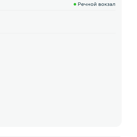
Речной вокзал
03.0
Kом