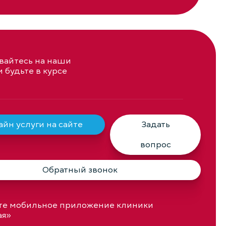
айтесь на наши
и будьте в курсе
йн услуги на сайте
Задать
вопрос
Обратный звонок
те мобильное приложение клиники
ая»