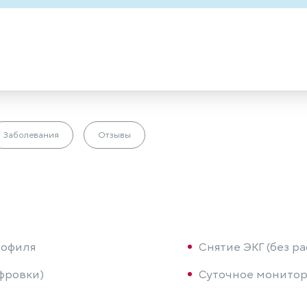
Заболевания
Отзывы
рофиля
Снятие ЭКГ (без р
фровки)
Суточное монитор