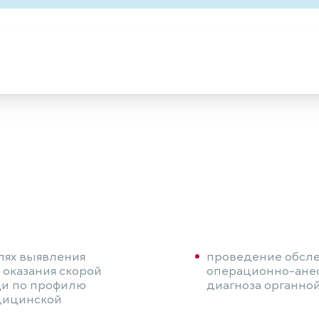
лях выявления
проведение обсле
 оказания скорой
операционно-анес
и по профилю
диагноза органной
дицинской