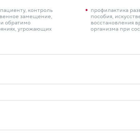
 пациенту, контроль
профилактика раз
твенное замещение,
пособия, искусст
 и обратимо
восстановления в
ояниях, угрожающих
организма при со