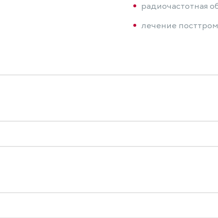
радиочастотная о
лечение посттром