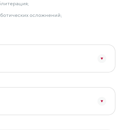
блитерация;
ботических осложнений;