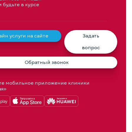
и будьте в курсе
йн услуги на сайте
Задать
вопрос
Обратный звонок
те мобильное приложение клиники
ая»