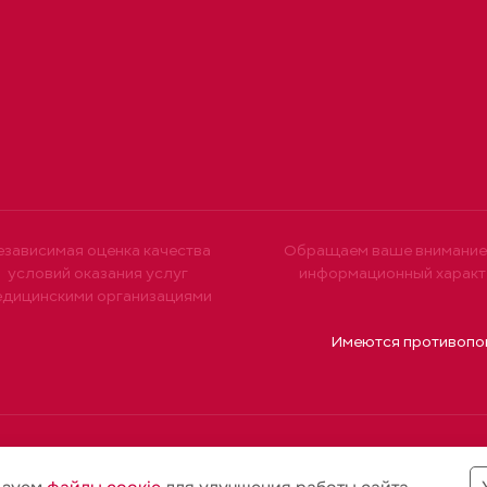
езависимая оценка качества
Обращаем ваше внимание н
условий оказания услуг
информационный характе
едицинскими организациями
Имеются противопок