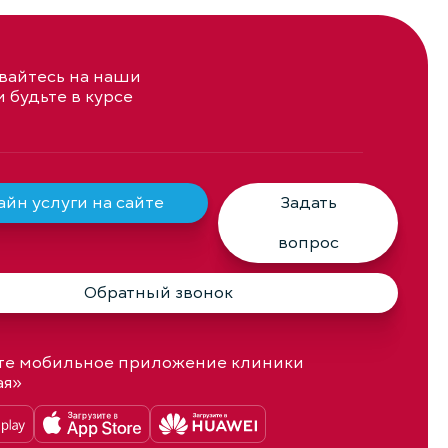
айтесь на наши
и будьте в курсе
йн услуги на сайте
Задать
вопрос
Обратный звонок
те мобильное приложение клиники
ая»