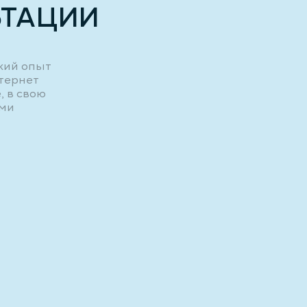
ЬТАЦИИ
кий опыт
нтернет
, в свою
ыми