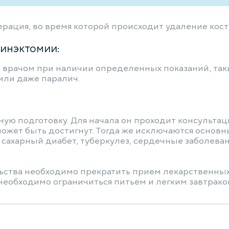
рация, во время которой происходит удаление костн
инэктомии:
рачом при наличии определенных показаний, таких 
или даже паралич.
ю подготовку. Для начала он проходит консультаци
может быть достигнут. Тогда же исключаются основн
сахарный диабет, туберкулез, сердечные заболева
льства необходимо прекратить прием лекарственны
необходимо ограничиться питьем и легким завтраком.