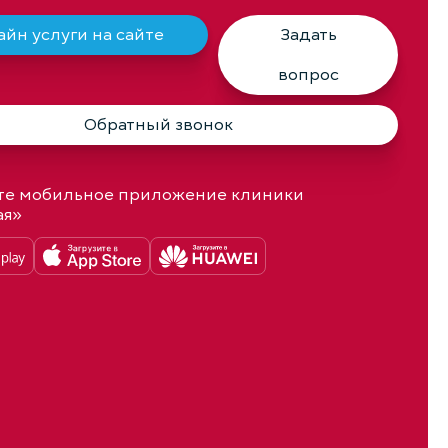
йн услуги на сайте
Задать
вопрос
Обратный звонок
те мобильное приложение клиники
ая»