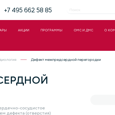
+7 495 662 58 85
АРЫ
АКЦИИ
ПРОГРАММЫ
ОМС И ДМС
О КО
диология
Дефект межпредсердной перегородки
СЕРДНОЙ
сердечно-сосудистое
ем дефекта (отверстия)