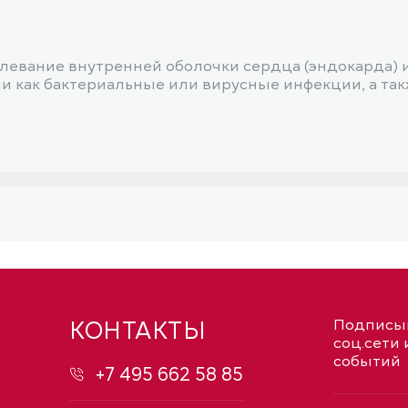
левание внутренней оболочки сердца (эндокарда) 
и как бактериальные или вирусные инфекции, а та
КОНТАКТЫ
Подписыв
соц.сети 
событий
+7 495 662 58 85