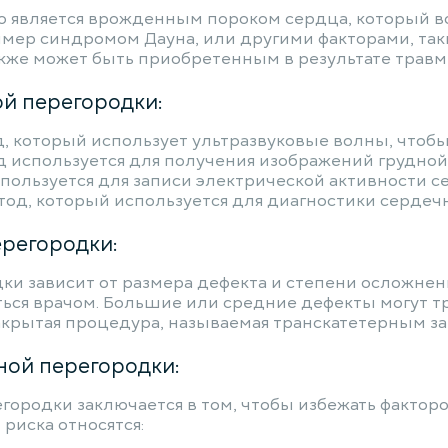
является врожденным пороком сердца, который воз
мер синдромом Дауна, или другими факторами, так
акже может быть приобретенным в результате травм
й перегородки:
, который использует ультразвуковые волны, чтобы 
д используется для получения изображений грудной
спользуется для записи электрической активности с
тод, который используется для диагностики сердеч
регородки:
и зависит от размера дефекта и степени осложнени
ься врачом. Большие или средние дефекты могут т
закрытая процедура, называемая транскатетерным з
ой перегородки:
родки заключается в том, чтобы избежать факторов
риска относятся: