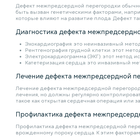
Дефект межпредсердной перегородки обычно 
быть вызван генетическими факторами, напри
которые влияют на развитие плода. Дефект т
Диагностика дефекта межпредсердно
Эхокардиография: это неинвазивный метод
Рентгенография грудной клетки: этот мето
Электрокардиограмма (ЭКГ): этот метод и
Катетеризация сердца: это инвазивный ме
Лечение дефекта межпредсердной пе
Лечение дефекта межпредсердной перегородк
лечения, но должны регулярно контролироват
такое как открытая сердечная операция или 
Профилактика дефекта межпредсердн
Профилактика дефекта межпредсердной перего
врожденному пороку сердца. К этим факторам 