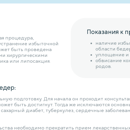
Показания к 
ая процедура,
наличие избы
 устранение избыточной
области беде
может быть проведена
уплощение и 
гими хирургическими
обвисание ко
ика или липосакция.
родов.
едер:
ую подготовку. Для начала он проходит консультац
может быть достигнут. Тогда же исключаются основн
сахарный диабет, туберкулез, сердечные заболева
льства необходимо прекратить прием лекарственны