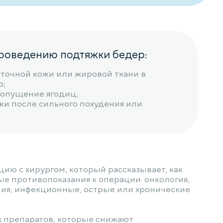
проведению подтяжки бедер:
точной кожи или жировой ткани в
р;
опущение ягодиц;
жи после сильного похудения или
ию с хирургом, который рассказывает, как
ые противопоказания к операции: онкология,
ния, инфекционные, острые или хронические
х препаратов, которые снижают