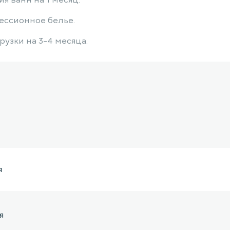
я ванн на 1 месяц.
ессионное белье.
узки на 3-4 месяца.
я
я