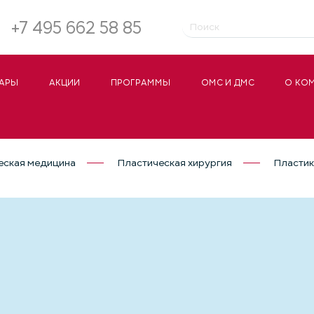
+7 495 662 58 85
АРЫ
АКЦИИ
ПРОГРАММЫ
ОМС И ДМС
О КО
еская медицина
Пластическая хирургия
Пластик