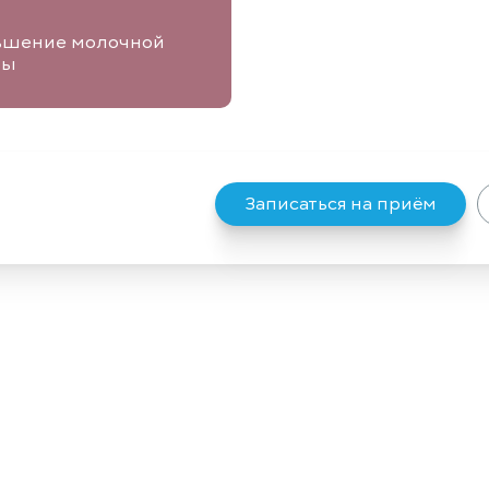
ьшение молочной
зы
Записаться на приём