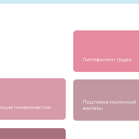
Липофилинг груди
Подтяжка молочной
кция гинекомастии
железы