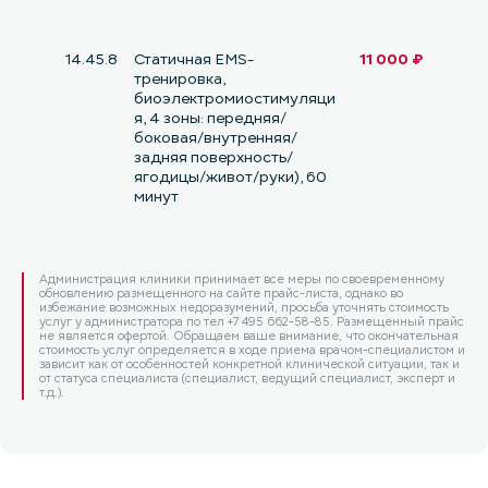
14.45.8
Статичная EMS-
11 000 ₽
тренировка,
биоэлектромиостимуляци
я, 4 зоны: передняя/
боковая/внутренняя/
задняя поверхность/
ягодицы/живот/руки), 60
минут
Администрация клиники принимает все меры по своевременному
обновлению размещенного на сайте прайс-листа, однако во
избежание возможных недоразумений, просьба уточнять стоимость
услуг у администратора по тел +7 495 662-58-85. Размещенный прайс
не является офертой. Обращаем ваше внимание, что окончательная
стоимость услуг определяется в ходе приема врачом-специалистом и
зависит как от особенностей конкретной клинической ситуации, так и
от статуса специалиста (специалист, ведущий специалист, эксперт и
т.д.).