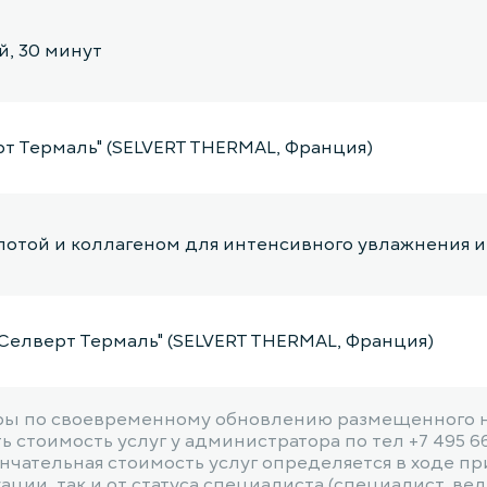
, 30 минут
рт Термаль" (SELVERT THERMAL, Франция)
лотой и коллагеном для интенсивного увлажнения и
Селверт Термаль" (SELVERT THERMAL, Франция)
ы по своевременному обновлению размещенного на
ert Thermal Masque Calmant (SELVERT THERMAL, Фра
 стоимость услуг у администратора по тел +7 495 6
чательная стоимость услуг определяется в ходе пр
ии, так и от статуса специалиста (специалист, веду