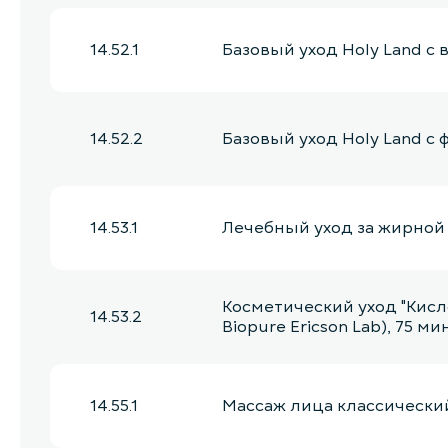
14.52.1
Базовый уход Holy Land c
14.52.2
Базовый уход Holy Land c
14.53.1
Лечебный уход за жирной и
Косметический уход "Кисл
14.53.2
Biopure Ericson Lab), 75 ми
14.55.1
Массаж лица классический