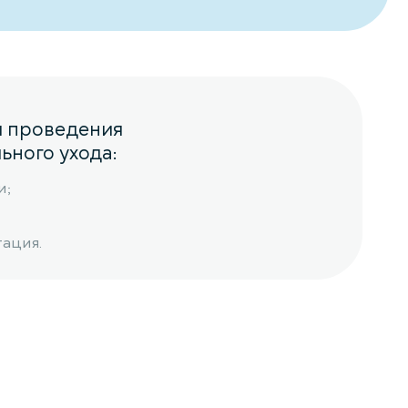
я проведения
ьного ухода:
и;
ация.