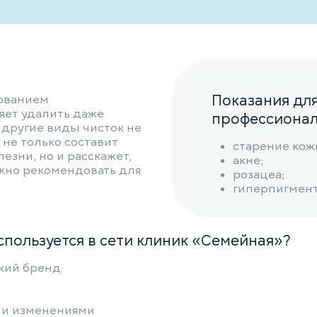
Показания дл
зованием
яет удалить даже
профессионал
 другие виды чисток не
 не только составит
старение кож
езни, но и расскажет,
акне;
жно рекомендовать для
розацеа;
гиперпигмент
спользуется в сети клиник «Семейная»?
кий бренд:
ми изменениями