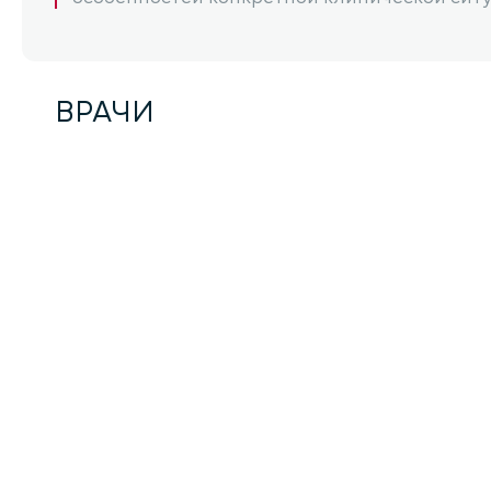
14.55.6
Маска регенерирующий то
ВРАЧИ
14.55.8
Глиняная маска Себо-Мин
14.55.10
Маска регенерирующая ом
14.51.51
Программа обновления кож
14.51.52
Программа обновления ко