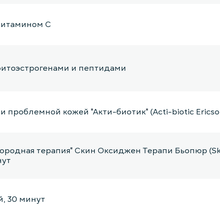
 витамином С
 фитоэстрогенами и пептидами
 проблемной кожей "Акти-биотик" (Acti-biotic Ericso
ородная терапия" Скин Оксиджен Терапи Бьопюр (Sk
нут
, 30 минут