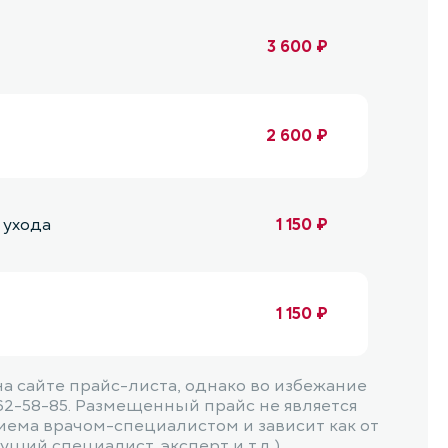
3 600 ₽
2 600 ₽
 ухода
1 150 ₽
1 150 ₽
 сайте прайс-листа, однако во избежание
нция)
1 150 ₽
62-58-85. Размещенный прайс не является
иема врачом-специалистом и зависит как от
щий специалист, эксперт и т.д.).