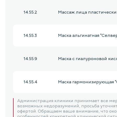
14.55.2
Массаж лица пластический
14.55.3
Маска альгинатная "Селве
14.55.9
Маска с гиалуроновой кис
14.55.4
Маска гармонизирующая "
Администрация клиники принимает все мер
14.55.5
Маска успокаивающая Selv
возможных недоразумений, просьба уточнять
офертой. Обращаем ваше внимание, что окон
особенностей конкретной клинической ситуац