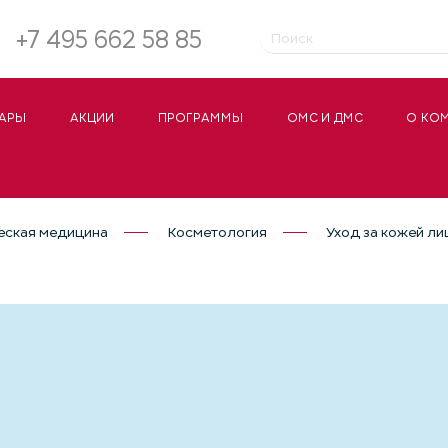
+7 495 662 58 85
АРЫ
АКЦИИ
ПРОГРАММЫ
ОМС И ДМС
О КО
еская медицина
Косметология
Уход за кожей ли