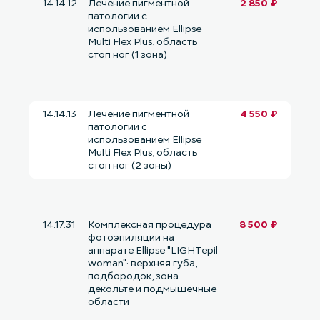
14.14.12
Лечение пигментной
2 850 ₽
патологии с
использованием Ellipse
Multi Flex Plus, область
стоп ног (1 зона)
14.14.13
Лечение пигментной
4 550 ₽
патологии с
использованием Ellipse
Multi Flex Plus, область
стоп ног (2 зоны)
14.17.31
Комплексная процедура
8 500 ₽
фотоэпиляции на
аппарате Ellipse "LIGHTepil
woman": верхняя губа,
подбородок, зона
декольте и подмышечные
области