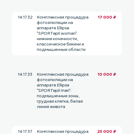
14.17.32
Комплексная процедура
17 000 ₽
фотоэпиляции на
аппарате Ellipse
"SPORTepil woman":
нижние конечности,
классическое бикини и
подмышечные области
14.17.33
Комплексная процедура
10 000 ₽
фотоэпиляции на
аппарате Ellipse
"SPORTepil men":
подмышечные зоны,
грудная клетка, белая
линия живота
14.17.37
Комплексная процедура
25 000 ₽