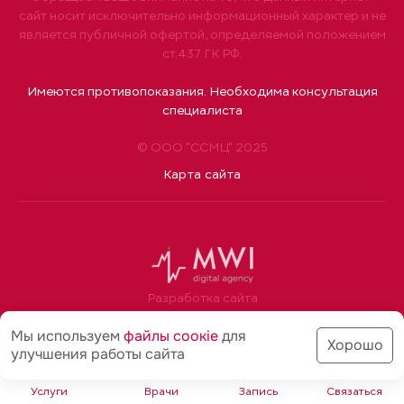
сайт носит исключительно информационный характер и не
является публичной офертой, определяемой положением
ст.437 ГК РФ.
Имеются противопоказания. Необходима консультация
специалиста
© ООО "ССМЦ" 2025
Карта сайта
Разработка сайта
Мы используем
файлы соoкіе
для
Хорошо
улучшения работы сайта
Услуги
Врачи
Запись
Связаться